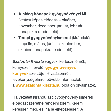
A hideg hónapok gyógynövényei I-II.
(vetített képes előadás – október,
november, december, január, február
hónapokra rendelhető)
Terepi gyógynövényismeret
(kirándulás
– április, május, június, szeptember,
október hónapokra rendelhető)
Szalontai Kriszta
vagyok, kertészmérnök,
környezeti nevelő,
gyógynövényes
könyvek
szerzője. Hivatásomról,
tevékenységeimről bővebb információk
a
www.szalontaikriszta.hu
oldalon olvashatók.
Ha vezetett kirándulást, gyógynövény ismereti
előadást szeretne rendelni tőlem, kérem,
keressen meg, és írja le elképzeléseit. A