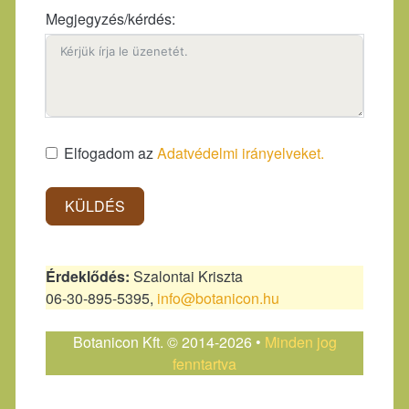
Megjegyzés/kérdés:
Elfogadom az
Adatvédelmi irányelveket.
KÜLDÉS
Érdeklődés:
Szalontai Kriszta
06-30-895-5395,
info@botanicon.hu
Botanicon Kft. © 2014-2026 •
Minden jog
fenntartva