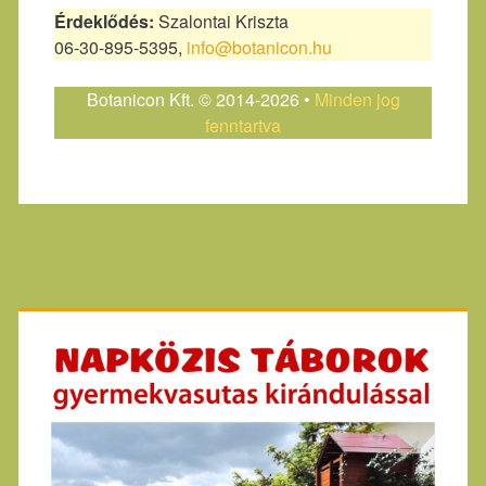
Érdeklődés:
Szalontai Kriszta
06-30-895-5395,
info@botanicon.hu
Botanicon Kft. © 2014-2026 •
Minden jog
fenntartva
Primary
Sidebar