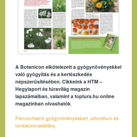
A Botanicon elkötelezett a gyógynövényekkel
való gyógyítás és a kertészkedés
népszerűsítésében. Cikkeink a HTM –
Hegyisport és túravilág magazin
lapszámaiban, valamint a toptura.hu online
magazinban olvashatók
.
Pannonhalmi gyógynövényeskert, arborétum és
lombkoronasétány