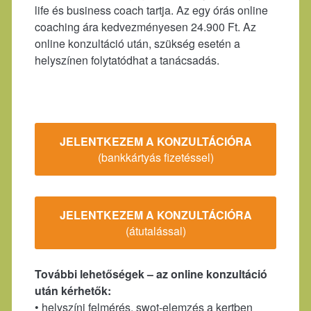
life és business coach tartja. Az egy órás online
coaching ára kedvezményesen 24.900 Ft. Az
online konzultáció után, szükség esetén a
helyszínen folytatódhat a tanácsadás.
JELENTKEZEM A KONZULTÁCIÓRA
(bankkártyás fizetéssel)
JELENTKEZEM A KONZULTÁCIÓRA
(átutalással)
További lehetőségek – az online konzultáció
után kérhetők:
• helyszíni felmérés, swot-elemzés a kertben