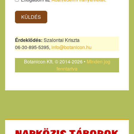
KÜLDÉS
Érdeklődés:
Szalontai Kriszta
06-30-895-5395,
info@botanicon.hu
Botanicon Kft. © 2014-2026 •
Minden jog
fenntartva
Primary
Sidebar