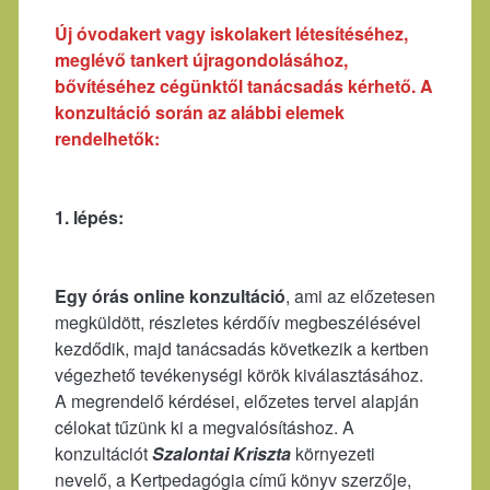
Új óvodakert vagy iskolakert létesítéséhez,
meglévő tankert újragondolásához,
bővítéséhez cégünktől tanácsadás kérhető. A
konzultáció során az alábbi elemek
rendelhetők:
1. lépés:
Egy órás online konzultáció
, ami az előzetesen
megküldött, részletes kérdőív megbeszélésével
kezdődik, majd tanácsadás következik a kertben
végezhető tevékenységi körök kiválasztásához.
A megrendelő kérdései, előzetes tervei alapján
célokat tűzünk ki a megvalósításhoz. A
konzultációt
Szalontai Kriszta
környezeti
nevelő, a Kertpedagógia című könyv szerzője,