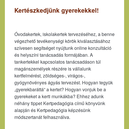
Kertészkedjünk gyerekekkel!
Óvodakertek, iskolakertek tervezéséhez, a benne
végezhető tevékenységi körök kiválasztásához
szívesen segítséget nyújtunk online konzultáció
és helyszíni tanácsadás formájában. A
tankertekkel kapcsolatos tanácsadáson túl
magánszemélyek részére is vállalunk
kertfelmérést, zöldséges-, virágos-,
gyógynövényes ágyás tervezést. Hogyan tegyük
„gyerekbaráttá” a kertet? Hogyan vonjuk be a
gyerekeket a kerti munkákba? Ehhez adunk
néhány tippet Kertpedagógia című könyvünk
alapján és Kertpedagógia képzésünk
módszertanát felhasználva.