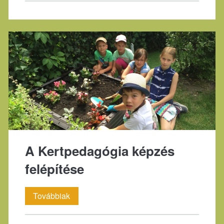
A Kertpedagógia képzés
felépítése
A
Továbbiak
Kertpedagógia