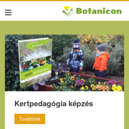
Kategória:
<span>Kertpedagógia<
Kertpedagógia képzés
Kertpedagógia
Továbbiak
képzés