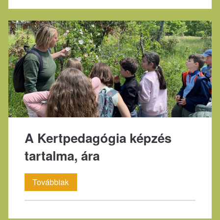
képzés
felépítése
A Kertpedagógia képzés
tartalma, ára
A
Továbbiak
Kertpedagógia
képzés