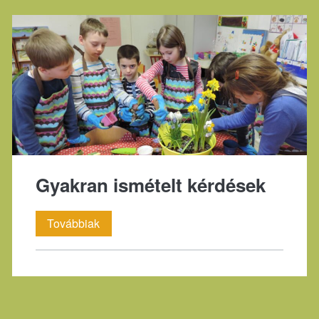
tartalma,
ára
Gyakran ismételt kérdések
Gyakran
Továbbiak
ismételt
kérdések