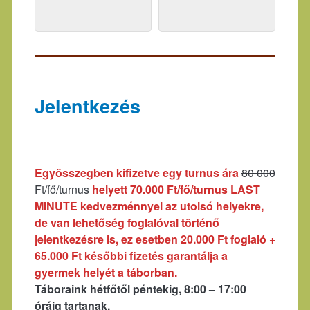
Jelentkezés
Egyösszegben kifizetve egy turnus ára
80 000
Ft/fő/turnus
helyett
70.000 Ft/fő/turnus
LAST
MINUTE kedvezménnyel az utolsó helyekre
,
de van lehetőség foglalóval történő
jelentkezésre is, ez esetben 20.000 Ft foglaló +
65.000 Ft későbbi fizetés garantálja a
gyermek helyét a táborban.
Táboraink hétfőtől péntekig, 8:00 – 17:00
óráig tartanak.