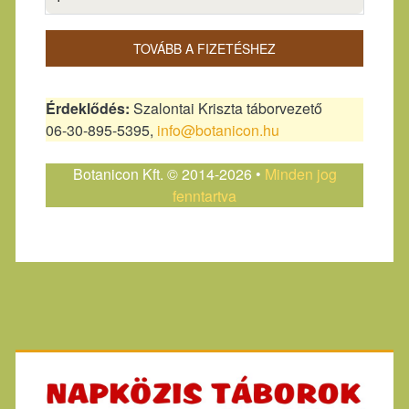
TOVÁBB A FIZETÉSHEZ
Érdeklődés:
Szalontai Kriszta táborvezető
06-30-895-5395,
info@botanicon.hu
Botanicon Kft. © 2014-2026 •
Minden jog
fenntartva
Primary
Sidebar