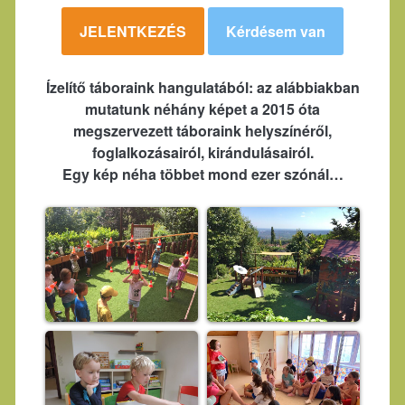
JELENTKEZÉS
Kérdésem van
Ízelítő táboraink hangulatából: az alábbiakban
mutatunk néhány képet a 2015 óta
megszervezett táboraink helyszínéről,
foglalkozásairól, kirándulásairól.
Egy kép néha többet mond ezer szónál…