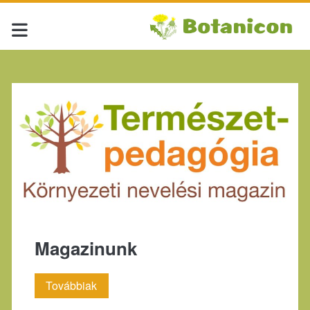
Címke:
<span>életmód</span
Magazinunk
Magazinunk
Továbbiak