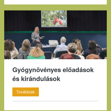
Gyógynövényes előadások
és kirándulások
Gyógynövényes
Továbbiak
előadások
és