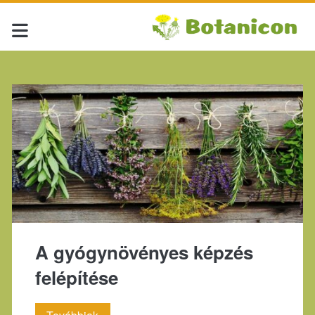
Címke:
<span>gyógymód</sp
A gyógynövényes képzés
felépítése
A