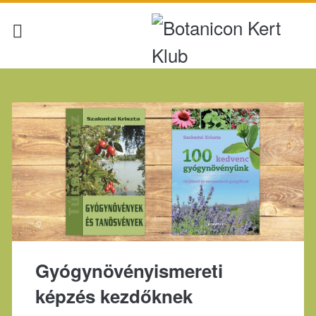
Címke:
<span>hobbi</span>
Gyógynövényismereti
képzés kezdőknek