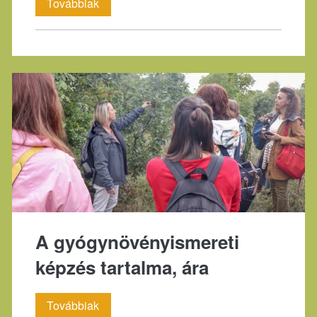
A
Továbbiak
gyógynövényes
képzés
felépítése
A gyógynövényismereti
képzés tartalma, ára
A
Továbbiak