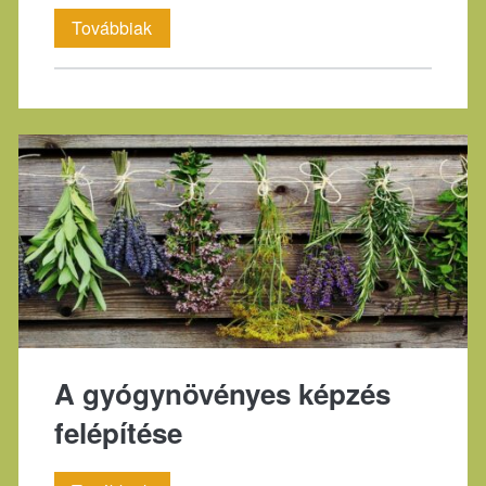
Gyógynövényismereti
Továbbiak
képzés
kezdőknek
A gyógynövényes képzés
felépítése