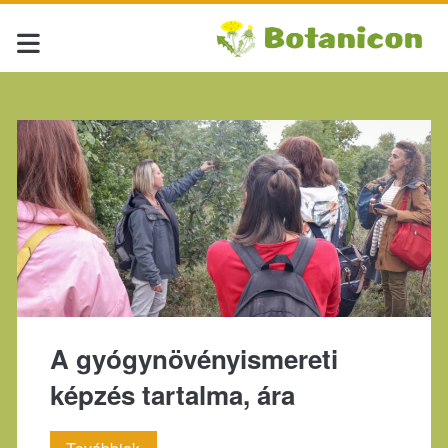
Címke:
<span>inspiráció</spa
A gyógynövényismereti
képzés tartalma, ára
A