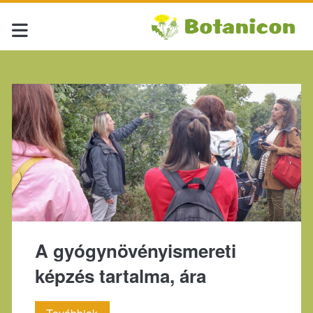
Címke:
<span>közösség</spa
A gyógynövényismereti
képzés tartalma, ára
A