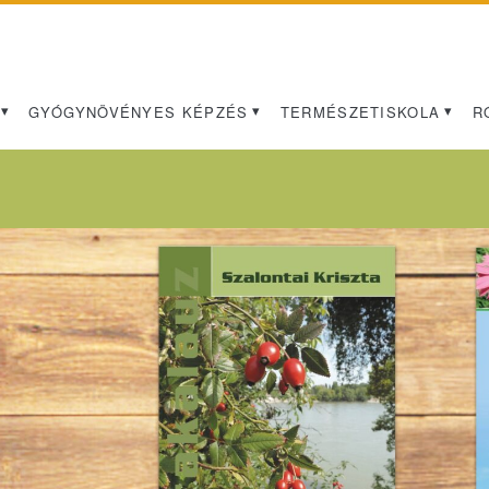
GYÓGYNÖVÉNYES KÉPZÉS
TERMÉSZETISKOLA
R
Címke:
<span>természetgyógy