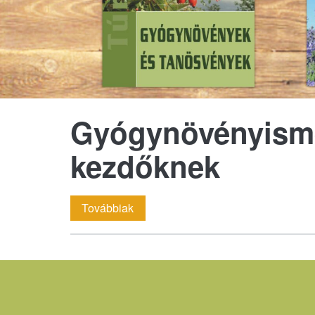
Gyógynövényisme
kezdőknek
Gyógynövényismereti
Továbbiak
képzés
kezdőknek