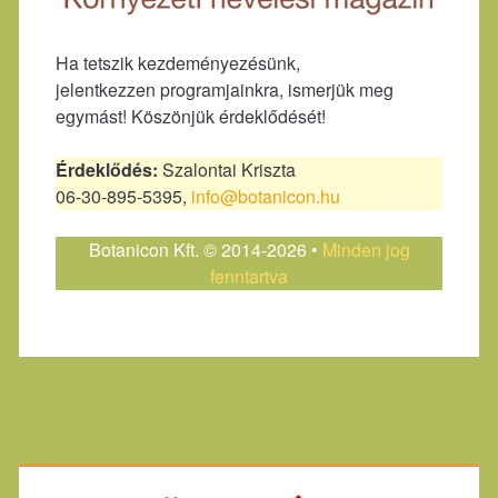
Ha tetszik kezdeményezésünk,
jelentkezzen programjainkra, ismerjük meg
egymást! Köszönjük érdeklődését!
Érdeklődés:
Szalontai Kriszta
06-30-895-5395,
info@botanicon.hu
Botanicon Kft. © 2014-2026 •
Minden jog
fenntartva
Primary