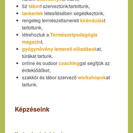
52
tábor
t szerveztünk/tartottunk,
tankertek
létesítésében segédkeztünk,
rengeteg természetismereti
kirándulás
t
tartottunk,
létrehoztuk a
Természetpedagógia
magazin
t,
gyógynövény ismereti előadások
at,
túrákat tartunk,
online és oudoor
coaching
gal segítjük az
érdeklődőket,
szakkör és tábor szervező
workshopok
at
tartunk.
Képzéseink