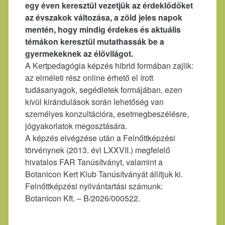
egy éven keresztül vezetjük az érdeklődőket
az évszakok változása, a zöld jeles napok
mentén, hogy mindig érdekes és aktuális
témákon keresztül mutathassák be a
gyermekeknek az élővilágot.
A Kertpedagógia képzés hibrid formában zajlik:
az elméleti rész online érhető el írott
tudásanyagok, segédletek formájában, ezen
kívül kirándulások során lehetőség van
személyes konzultációra, esetmegbeszélésre,
jógyakorlatok megosztására.
A képzés elvégzése után a Felnőttképzési
törvénynek (2013. évi LXXVII.) megfelelő
hivatalos FAR Tanúsítványt, valamint a
Botanicon Kert Klub Tanúsítványát állítjuk ki.
Felnőttképzési nyilvántartási számunk:
Botanicon Kft. – B/2026/000522.