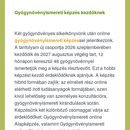
Gyógynövényismereti képzés kezdőknek
Két gyógynövényes sikerkönyvünk után online
gyógynövényismereti képzés
sel jelentkezünk.
A tanfolyam új csoportja 2026 szeptemberében
kezdődik és 2027 augusztus végéig tart, 12
hónapon keresztül 48 gyógynövénnyel
ismertetjük meg a képzés résztvevőit. Ezt a hobbi
képzést kezdő érdeklődőknek ajánljuk. A képzés
hibrid formában zajlik: az elméleti rész online
elérhető írott tudásanyagok formájában, ezen
kívül lehetőség van személyes konzultációra,
gyógynövényismereti kirándulások során.
Képzésünk két különböző csomaggal várja az
érdeklődőket: Gyógynövényismereti online
Alapképzés, valamint Gyógynövényismereti