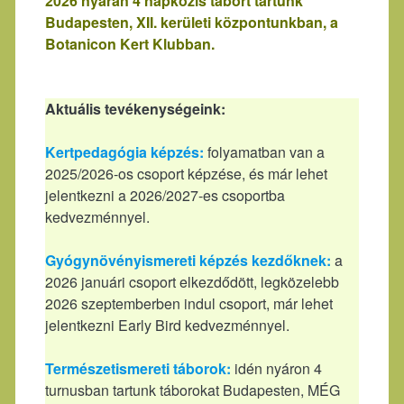
2026 nyarán 4 napközis tábort tartunk
Budapesten, XII. kerületi központunkban, a
Botanicon Kert Klubban.
Aktuális tevékenységeink:
Kertpedagógia képzés:
folyamatban van a
2025/2026-os csoport képzése, és már lehet
jelentkezni a 2026/2027-es csoportba
kedvezménnyel.
Gyógynövényismereti képzés kezdőknek:
a
2026 januári csoport elkezdődött, legközelebb
2026 szeptemberben indul csoport, már lehet
jelentkezni Early Bird kedvezménnyel.
Természetismereti táborok:
idén nyáron 4
turnusban tartunk táborokat Budapesten, MÉG