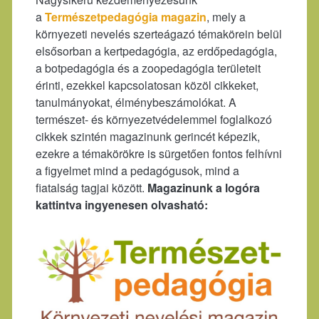
a
Természetpedagógia magazin
, mely a
környezeti nevelés szerteágazó témakörein belül
elsősorban a kertpedagógia, az erdőpedagógia,
a botpedagógia és a zoopedagógia területeit
érinti, ezekkel kapcsolatosan közöl cikkeket,
tanulmányokat, élménybeszámolókat. A
természet- és környezetvédelemmel foglalkozó
cikkek szintén magazinunk gerincét képezik,
ezekre a témakörökre is sürgetően fontos felhívni
a figyelmet mind a pedagógusok, mind a
fiatalság tagjai között.
Magazinunk a logóra
kattintva ingyenesen olvasható: