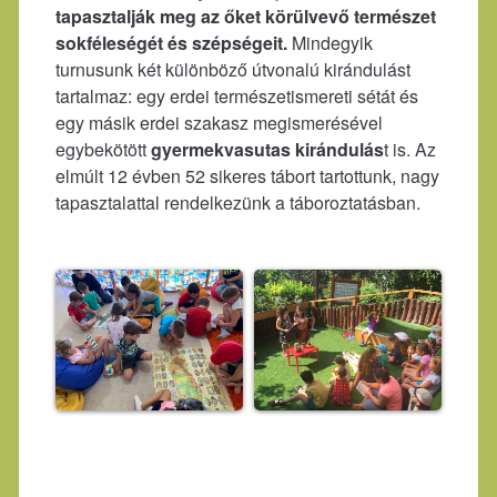
tapasztalják meg az őket körülvevő természet
sokféleségét és szépségeit.
Mindegyik
turnusunk két különböző útvonalú kirándulást
tartalmaz: egy erdei természetismereti sétát és
egy másik erdei szakasz megismerésével
egybekötött
gyermekvasutas kirándulás
t is. Az
elmúlt 12 évben 52 sikeres tábort tartottunk, nagy
tapasztalattal rendelkezünk a táboroztatásban.