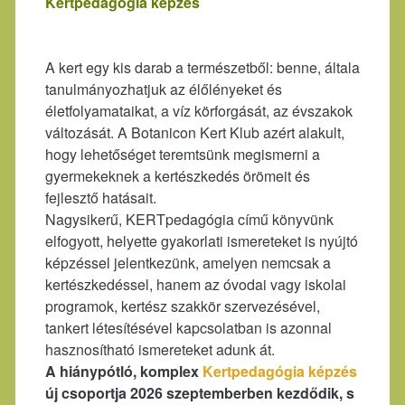
Kertpedagógia képzés
A kert egy kis darab a természetből: benne, általa
tanulmányozhatjuk az élőlényeket és
életfolyamataikat, a víz körforgását, az évszakok
változását. A Botanicon Kert Klub azért alakult,
hogy lehetőséget teremtsünk megismerni a
gyermekeknek a kertészkedés örömeit és
fejlesztő hatásait.
Nagysikerű, KERTpedagógia című könyvünk
elfogyott, helyette gyakorlati ismereteket is nyújtó
képzéssel jelentkezünk, amelyen nemcsak a
kertészkedéssel, hanem az óvodai vagy iskolai
programok, kertész szakkör szervezésével,
tankert létesítésével kapcsolatban is azonnal
hasznosítható ismereteket adunk át.
A hiánypótló, komplex
Kertpedagógia képzés
új csoportja 2026 szeptemberben kezdődik, s