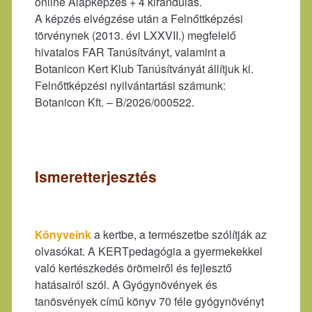
online Alapképzés + 4 kirándulás.
A képzés elvégzése után a Felnőttképzési
törvénynek (2013. évi LXXVII.) megfelelő
hivatalos FAR Tanúsítványt, valamint a
Botanicon Kert Klub Tanúsítványát állítjuk ki.
Felnőttképzési nyilvántartási számunk:
Botanicon Kft. – B/2026/000522.
Ismeretterjesztés
Könyveink
a kertbe, a természetbe szólítják az
olvasókat. A KERTpedagógia a gyermekekkel
való kertészkedés örömeiről és fejlesztő
hatásairól szól. A Gyógynövények és
tanösvények című könyv 70 féle gyógynövényt