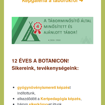
Képgaléria a táborokról ➜
12 ÉVES A BOTANICON!
Sikereink, tevékenységeink:
gyógynövényismereti képzés
t
indítottunk,
elkezdődött a
Kertpedagógia képzés
,
három
sikerkönyv
et írtunk,