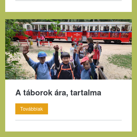
A táborok ára, tartalma
A
Továbbiak
táborok
ára,