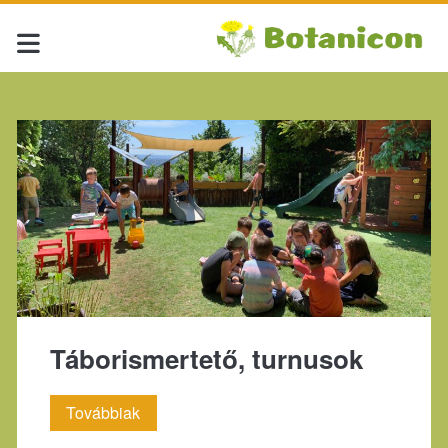
Címke:
<span>állatbarát</spa
Táborismertető, turnusok
Táborismertető,
Továbbiak
turnusok