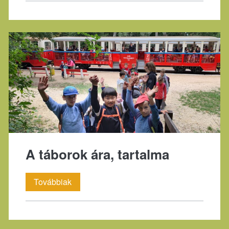
A táborok ára, tartalma
A
Továbbiak
táborok
ára,