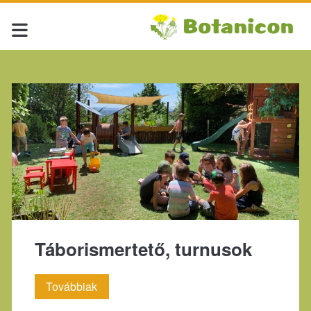
Címke:
<span>gyermek</span
Táborismertető, turnusok
Táborismertető,
Továbbiak
turnusok