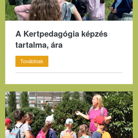
A Kertpedagógia képzés
tartalma, ára
A
Továbbiak
Kertpedagógia
képzés
tartalma,
ára