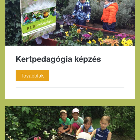
Kertpedagógia képzés
Kertpedagógia
Továbbiak
képzés