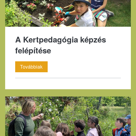
A Kertpedagógia képzés
felépítése
A
Továbbiak
Kertpedagógia
képzés
felépítése