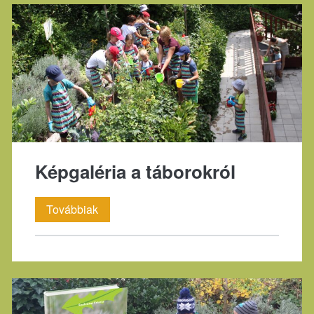
tartalma
Képgaléria a táborokról
Képgaléria
Továbbiak
a
táborokról