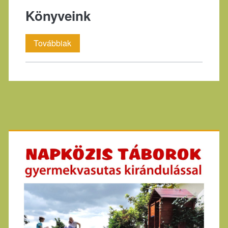
Könyveink
Könyveink
Továbbiak
Primary
Sidebar