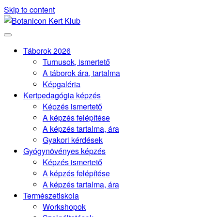
Skip to content
Botanicon
Kert
Klub
Táborok 2026
Turnusok, ismertető
A táborok ára, tartalma
Képgaléria
Kertpedagógia képzés
Képzés ismertető
A képzés felépítése
A képzés tartalma, ára
Gyakori kérdések
Gyógynövényes képzés
Képzés ismertető
A képzés felépítése
A képzés tartalma, ára
Természetiskola
Workshopok