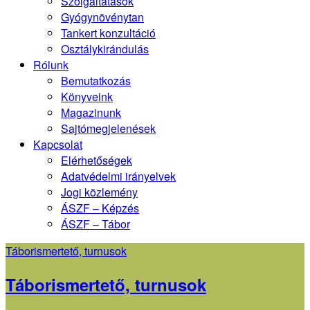
Szolgáltatások
Gyógynövénytan
Tankert konzultáció
Osztálykirándulás
Rólunk
Bemutatkozás
Könyveink
Magazinunk
Sajtómegjelenések
Kapcsolat
Elérhetőségek
Adatvédelmi irányelvek
Jogi közlemény
ÁSZF – Képzés
ÁSZF – Tábor
Címke:
Táborismertető, turnusok
Táborismertető, turnusok
<span>július</span>