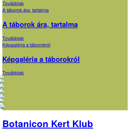
Táborismertető,
Továbbiak
turnusok
A táborok ára, tartalma
A táborok ára, tartalma
A
Továbbiak
táborok
Képgaléria a táborokról
ára,
Képgaléria a táborokról
tartalma
Képgaléria
Továbbiak
Primary
a
táborokról
Sidebar
Botanicon Kert Klub