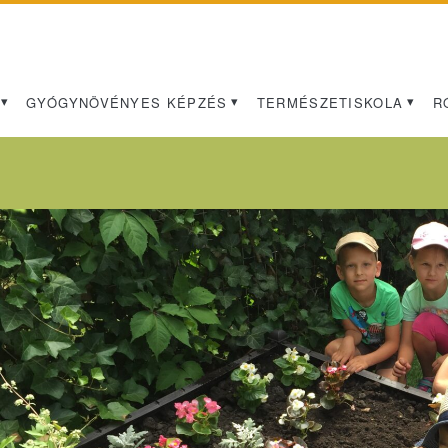
GYÓGYNÖVÉNYES KÉPZÉS
TERMÉSZETISKOLA
R
Címke:
<span>mentorálás</sp