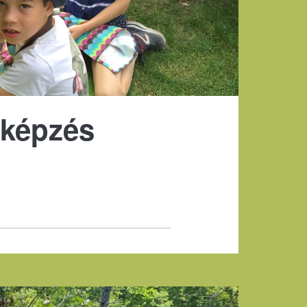
 képzés