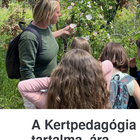
A Kertpedagógia
tartalma, ára