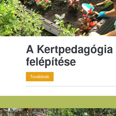
A Kertpedagógia
felépítése
A
Továbbiak
Kertpedagógia
képzés
felépítése