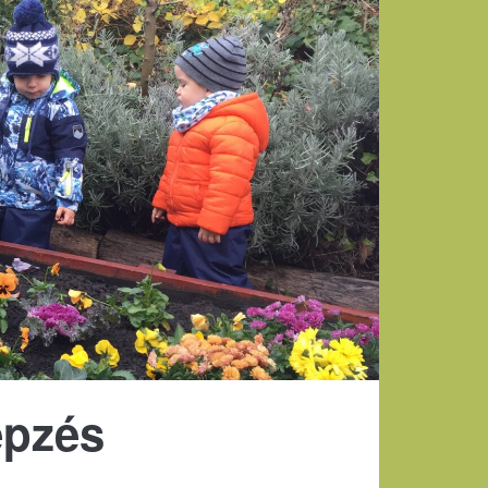
épzés