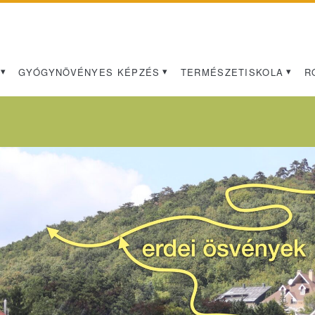
GYÓGYNÖVÉNYES KÉPZÉS
TERMÉSZETISKOLA
R
Címke:
<span>szakkör</span>