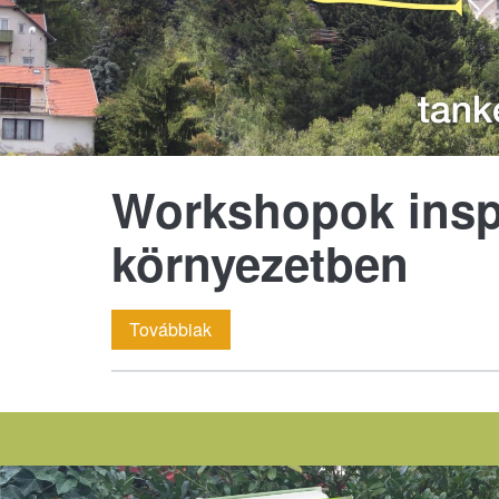
Workshopok insp
környezetben
Workshopok
Továbbiak
inspiráló
környezetben