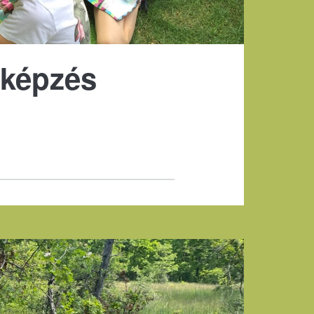
 képzés