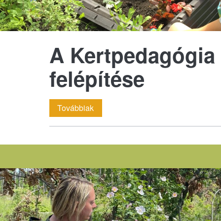
A Kertpedagógia
felépítése
A
Továbbiak
Kertpedagógia
képzés
felépítése