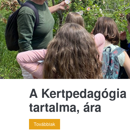
A Kertpedagógia
tartalma, ára
A
Továbbiak