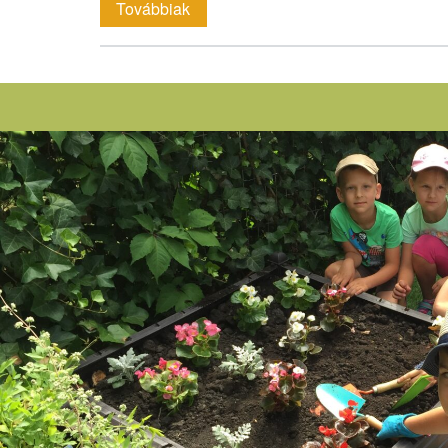
Kertpedagógia
Továbbiak
képzés